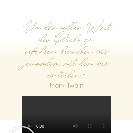
"Um den vollen Wert
des Glücks zu
erfahren, brauchen wir
jemanden, mit dem wir
es teilen."
Mark Twain