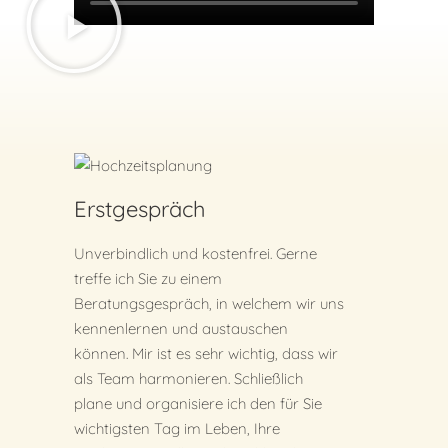
Erstgespräch
Unverbindlich und kostenfrei. Gerne
treffe ich Sie zu einem
Beratungsgespräch, in welchem wir uns
kennenlernen und austauschen
können. Mir ist es sehr wichtig, dass wir
als Team harmonieren. Schließlich
plane und organisiere ich den für Sie
wichtigsten Tag im Leben, Ihre